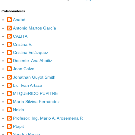
Colaboradores
Anabé
Antonio Martos García
CALITA
Cristina V.
Cristina Velázquez
Docente: Ana Aboitiz
Joan Calvo
Jonathan Guyot Smith
Lic. Ivan Artaza
MI QUERIDO PUPITRE
María Silvina Fernández
Nelda
Profesor: Ing. Mario A. Arosemena P.
Ptapit
Sandra Porzio